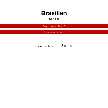
Brasilien
Série A
Ansetzungen - Serie A
Clasicos in Brasilien
Aktuelle Tabelle - SÃ©rie A: